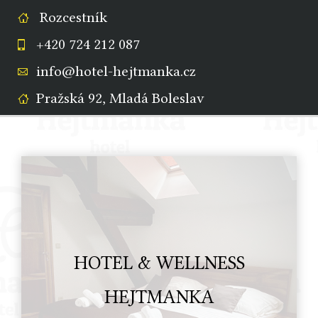
Rozcestník
+420 724 212 087
info@hotel-hejtmanka.cz
Pražská 92, Mladá Boleslav
HOTEL & WELLNESS
HEJTMANKA